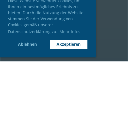
Diese Website verwendet Cookies, um
Ihnen ein bestmögliches Erlebnis zu
bieten. Durch die Nutzung der Website
stimmen Sie der Verwendung von
Cookies gemäß unserer
Datenschutzerklärung zu.
Mehr Infos
Ablehnen
Akzeptieren
News
BOSS OPEN 2026 – Wir sind wieder im Partnerclub!
28.04.2026
, Schnekenburger David