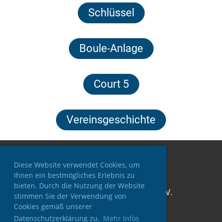
Schlüssel
Boule-Anlage
Court 5
Vereinsgeschichte
Diese Website verwendet Cookies, um
Ihnen ein bestmögliches Erlebnis zu
bieten. Durch die Nutzung der Website
© TC Blau-Weiß Reichenbach e.V.
stimmen Sie der Verwendung von
Erstellt mit ClubDesk Vereinssoftware
Cookies gemäß unserer
Datenschutzerklärung zu.
Mehr Infos