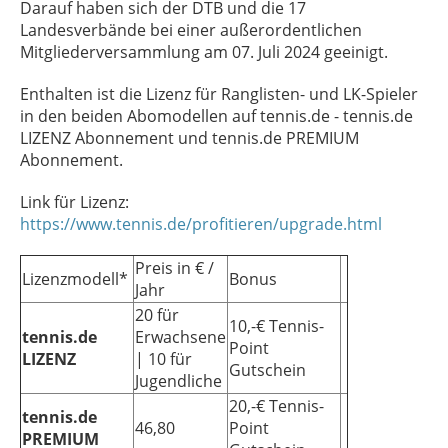
Darauf haben sich der DTB und die 17
Landesverbände bei einer außerordentlichen
Mitgliederversammlung am 07. Juli 2024 geeinigt.
Enthalten ist die Lizenz für Ranglisten- und LK-Spieler
in den beiden Abomodellen auf tennis.de - tennis.de
LIZENZ Abonnement und tennis.de PREMIUM
Abonnement.
Link für Lizenz:
https://www.tennis.de/profitieren/upgrade.html
Preis in € /
Lizenzmodell*
Bonus
Jahr
20 für
10,-€ Tennis-
tennis.de
Erwachsene
Point
LIZENZ
| 10 für
Gutschein
Jugendliche
20,-€ Tennis-
tennis.de
46,80
Point
PREMIUM