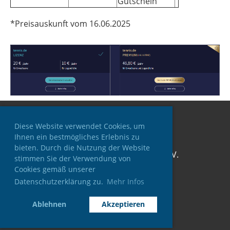
Gutschein
*Preisauskunft vom 16.06.2025
Diese Website verwendet Cookies, um
Ihnen ein bestmögliches Erlebnis zu
bieten. Durch die Nutzung der Website
© TC Blau-Weiß Reichenbach e.V.
stimmen Sie der Verwendung von
Erstellt mit ClubDesk Vereinssoftware
Cookies gemäß unserer
Datenschutzerklärung zu.
Mehr Infos
Impressum
Ablehnen
Akzeptieren
Datenschutz