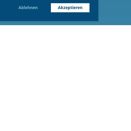
Ablehnen
Akzeptieren
© TC Blau-Weiß Reichenbach e.V.